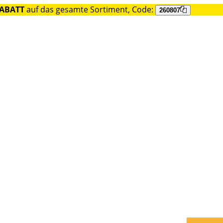
RABATT
auf das gesamte Sortiment, Code:
260807