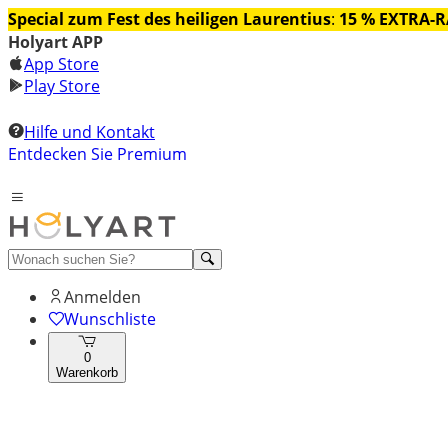
Special zum Fest des heiligen Laurentius
:
15 % EXTRA-
Holyart APP
App Store
Play Store
Hilfe und Kontakt
Entdecken Sie Premium
Anmelden
Wunschliste
0
Warenkorb