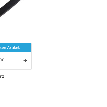
en Artikel.
0€
rz