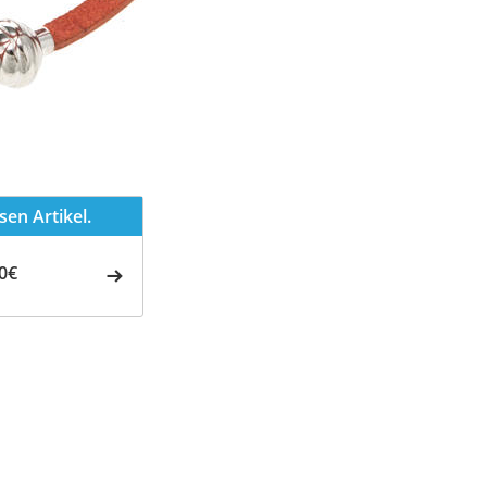
en Artikel.
0€