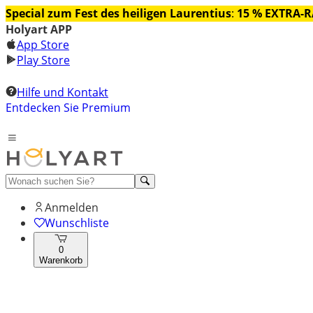
Special zum Fest des heiligen Laurentius
:
15 % EXTRA-
Holyart APP
App Store
Play Store
Hilfe und Kontakt
Entdecken Sie Premium
Anmelden
Wunschliste
0
Warenkorb