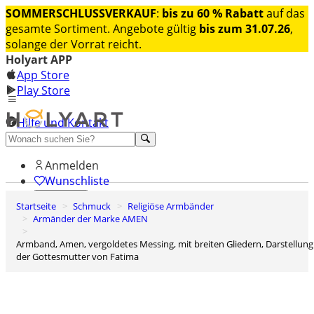
SOMMERSCHLUSSVERKAUF
:
bis zu 60 % Rabatt
auf das
gesamte Sortiment. Angebote gültig
bis zum 31.07.26
,
solange der Vorrat reicht.
Holyart APP
App Store
Play Store
Hilfe und Kontakt
Entdecken Sie Premium
Anmelden
Wunschliste
Startseite
Schmuck
Religiöse Armbänder
0
Armänder der Marke AMEN
Warenkorb
Armband, Amen, vergoldetes Messing, mit breiten Gliedern, Darstellung
der Gottesmutter von Fatima