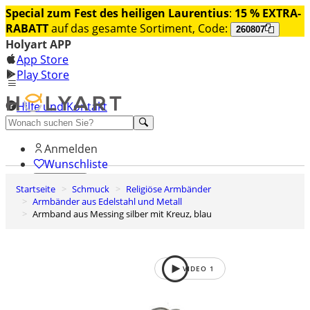
Special zum Fest des heiligen Laurentius
:
15 % EXTRA-
RABATT
auf das gesamte Sortiment, Code:
260807
Holyart APP
App Store
Play Store
Hilfe und Kontakt
Entdecken Sie Premium
Anmelden
Wunschliste
Startseite
Schmuck
Religiöse Armbänder
0
Armbänder aus Edelstahl und Metall
Warenkorb
Armband aus Messing silber mit Kreuz, blau
VIDEO
1