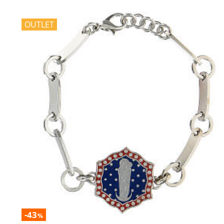
OUTLET
-43
%