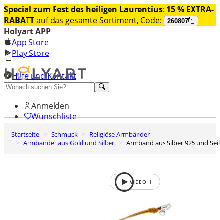
Special zum Fest des heiligen Laurentius
:
15 % EXTRA-
RABATT
auf das gesamte Sortiment, Code:
260807
Holyart APP
App Store
Play Store
Hilfe und Kontakt
Entdecken Sie Premium
Anmelden
Wunschliste
Startseite
Schmuck
Religiöse Armbänder
0
Armbänder aus Gold und Silber
Armband aus Silber 925 und Seil
Warenkorb
VIDEO
1