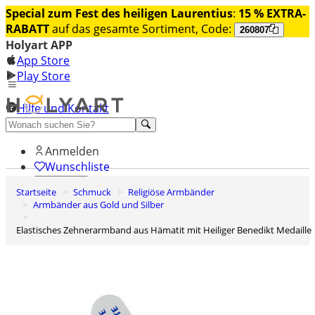
Special zum Fest des heiligen Laurentius
:
15 % EXTRA-
RABATT
auf das gesamte Sortiment, Code:
260807
Holyart APP
App Store
Play Store
Hilfe und Kontakt
Entdecken Sie Premium
Anmelden
Wunschliste
Startseite
Schmuck
Religiöse Armbänder
0
Armbänder aus Gold und Silber
Warenkorb
Elastisches Zehnerarmband aus Hämatit mit Heiliger Benedikt Medaille