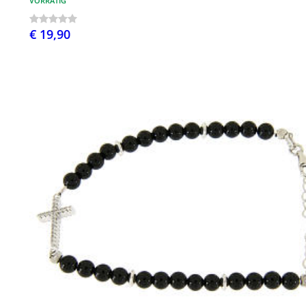
VORRÄTIG
€ 19,90