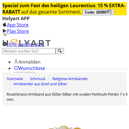
Special zum Fest des heiligen Laurentius
:
15 % EXTRA-
RABATT
auf das gesamte Sortiment,
Code: 260807
Holyart APP
App Store
Play Store
Hilfe und Kontakt
Entdecken Sie Premium
Anmelden
Wunschliste
Startseite
Schmuck
Religiöse Armbänder
0
Armbänder aus Gold und Silber
Warenkorb
Rosenkranz-Armband aus 925er Silber mit ovalen Perlmutt-Perlen 7 x 5
mm