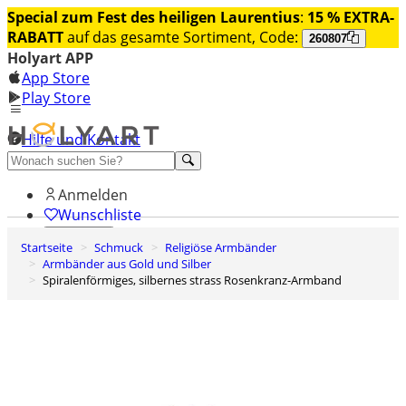
Special zum Fest des heiligen Laurentius
:
15 % EXTRA-
RABATT
auf das gesamte Sortiment, Code:
260807
Holyart APP
App Store
Play Store
Hilfe und Kontakt
Entdecken Sie Premium
Anmelden
Wunschliste
Startseite
Schmuck
Religiöse Armbänder
0
Armbänder aus Gold und Silber
Warenkorb
Spiralenförmiges, silbernes strass Rosenkranz-Armband