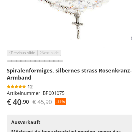
Previous slide
Next slide
Spiralenförmiges, silbernes strass Rosenkranz-
Armband
12
Artikelnummer:
BP001075
€
40
€ 45,90
,90
-11%
Ausverkauft
Möchtest du benachrichtigt werden, wenn das