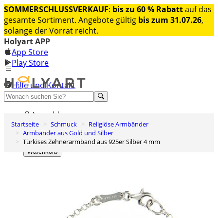
SOMMERSCHLUSSVERKAUF
:
bis zu 60 % Rabatt
auf das
gesamte Sortiment. Angebote gültig
bis zum 31.07.26
,
solange der Vorrat reicht.
Holyart APP
App Store
Play Store
Hilfe und Kontakt
Entdecken Sie Premium
Anmelden
Startseite
Schmuck
Religiöse Armbänder
Wunschliste
Armbänder aus Gold und Silber
Türkises Zehnerarmband aus 925er Silber 4 mm
0
Warenkorb