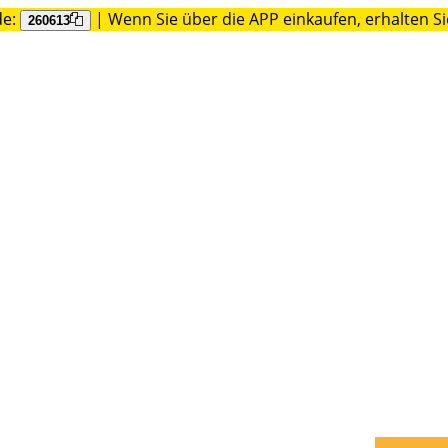
de:
| Wenn Sie über die APP einkaufen, erhalten S
260613