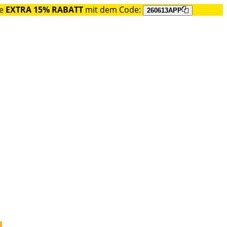
ie
EXTRA 15% RABATT
mit dem Code:
260613APP