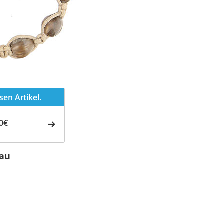
en Artikel.
0€
tau