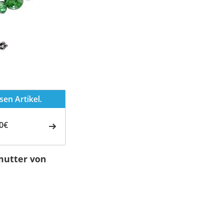
en Artikel.
0€
mutter von