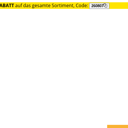
RABATT
auf das gesamte Sortiment, Code:
260807