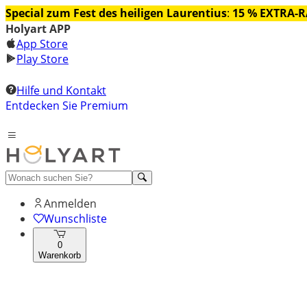
Special zum Fest des heiligen Laurentius
:
15 % EXTRA-
Holyart APP
App Store
Play Store
Hilfe und Kontakt
Entdecken Sie Premium
Anmelden
Wunschliste
0
Warenkorb