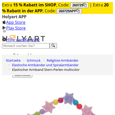
Extra
15 % Rabatt im SHOP
, Code:
| Extra
20
260729
% Rabatt in der APP
, Code:
260729APP
Holyart APP
App Store
Play Store
Hilfe und Kontakt
Entdecken Sie Premium
Anmelden
Startseite
Schmuck
Religiöse Armbänder
Wunschliste
Elastische Armbänder und Spiralarmbänder
Elastischer Armband Stern-Perlen multicolor
0
Warenkorb