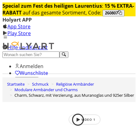
Special zum Fest des heiligen Laurentius
:
15 % EXTRA-
RABATT
auf das gesamte Sortiment, Code:
260807
Holyart APP
App Store
Play Store
Hilfe und Kontakt
Entdecken Sie Premium
Anmelden
Wunschliste
Startseite
Schmuck
Religiöse Armbänder
0
Modulare Armbänder und Charms
Warenkorb
Charm, Schwarz, mit Verzierung, aus Muranoglas und 925er Silber
VIDEO
1