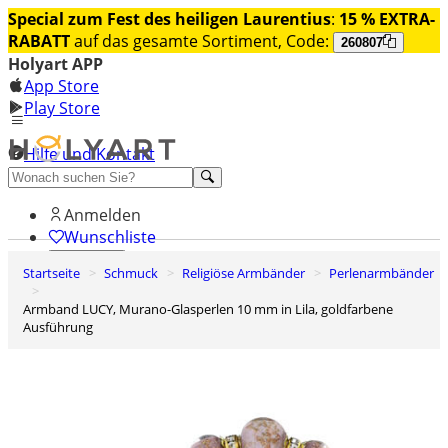
Special zum Fest des heiligen Laurentius
:
15 % EXTRA-
RABATT
auf das gesamte Sortiment, Code:
260807
Holyart APP
App Store
Play Store
Hilfe und Kontakt
Entdecken Sie Premium
Anmelden
Wunschliste
Startseite
Schmuck
Religiöse Armbänder
Perlenarmbänder
0
Warenkorb
Armband LUCY, Murano-Glasperlen 10 mm in Lila, goldfarbene
Ausführung