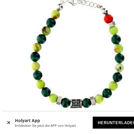
Holyart App
Armband Benedictus mit hellen und dunklen Natursteine
HERUNTERLADE
Entdecken Sie jetzt die APP von Holyart
aus 925er Silber