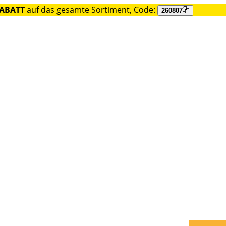
RABATT
auf das gesamte Sortiment, Code:
260807