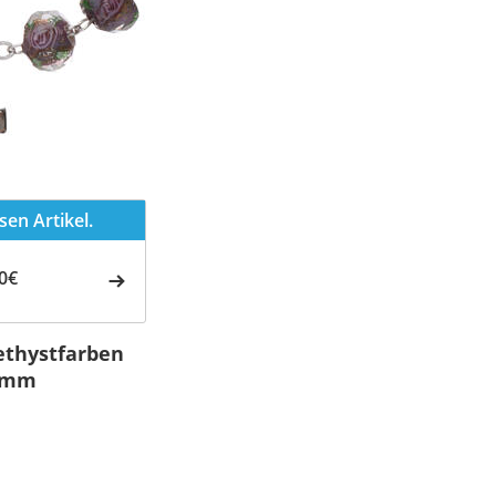
en Artikel.
0€
ethystfarben
5 mm