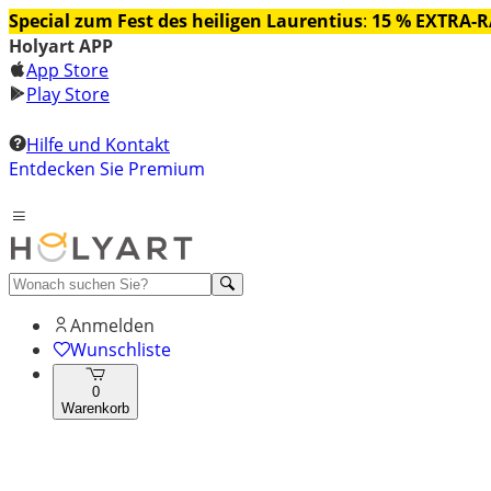
Special zum Fest des heiligen Laurentius
:
15 % EXTRA-
Holyart APP
App Store
Play Store
Hilfe und Kontakt
Entdecken Sie Premium
Anmelden
Wunschliste
0
Warenkorb