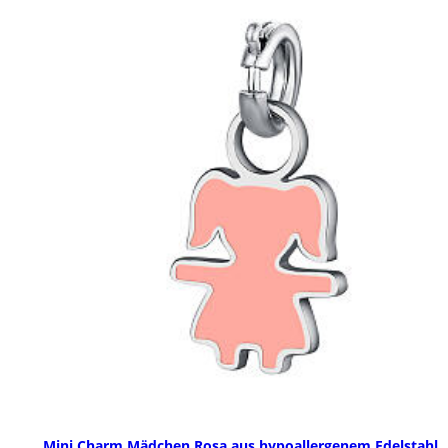
Mini Charm Mädchen Rosa aus hypoallergenem Edelstahl