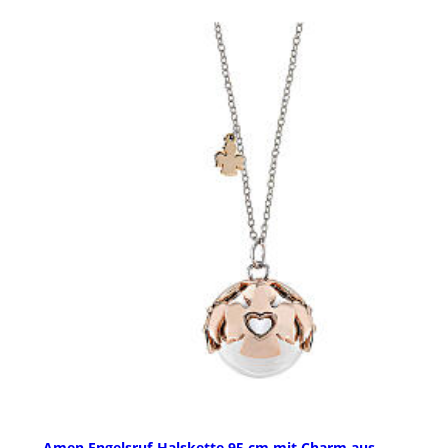
Amen Engelsruf-Halskette 95 cm mit Charm aus