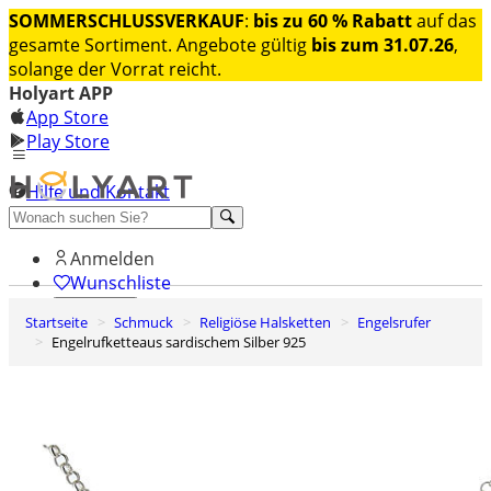
SOMMERSCHLUSSVERKAUF
:
bis zu 60 % Rabatt
auf das
gesamte Sortiment. Angebote gültig
bis zum 31.07.26
,
solange der Vorrat reicht.
Holyart APP
App Store
Play Store
Hilfe und Kontakt
Entdecken Sie Premium
Anmelden
Wunschliste
Startseite
Schmuck
Religiöse Halsketten
Engelsrufer
0
Engelrufketteaus sardischem Silber 925
Warenkorb