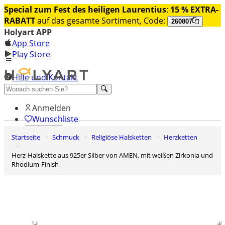
Special zum Fest des heiligen Laurentius
:
15 % EXTRA-
RABATT
auf das gesamte Sortiment, Code:
260807
Holyart APP
App Store
Play Store
Hilfe und Kontakt
Entdecken Sie Premium
Anmelden
Wunschliste
Startseite
Schmuck
Religiöse Halsketten
Herzketten
0
Warenkorb
Herz-Halskette aus 925er Silber von AMEN, mit weißen Zirkonia und
Rhodium-Finish