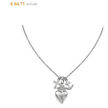
€ 64,71
€ 71,90