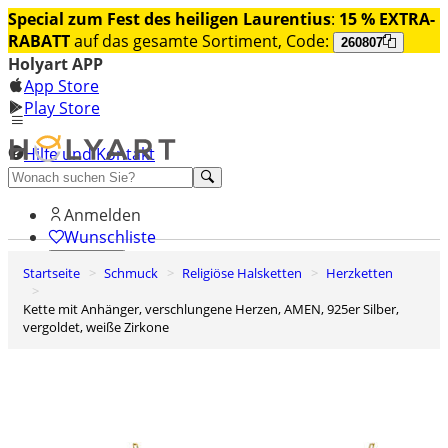
Special zum Fest des heiligen Laurentius
:
15 % EXTRA-
RABATT
auf das gesamte Sortiment, Code:
260807
Holyart APP
App Store
Play Store
Hilfe und Kontakt
Entdecken Sie Premium
Anmelden
Wunschliste
Startseite
Schmuck
Religiöse Halsketten
Herzketten
0
Warenkorb
Kette mit Anhänger, verschlungene Herzen, AMEN, 925er Silber,
vergoldet, weiße Zirkone