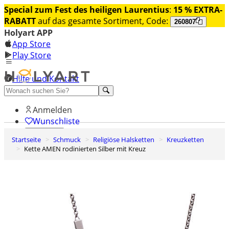
Special zum Fest des heiligen Laurentius
:
15 % EXTRA-
RABATT
auf das gesamte Sortiment, Code:
260807
Holyart APP
App Store
Play Store
Hilfe und Kontakt
Entdecken Sie Premium
Anmelden
Wunschliste
Startseite
Schmuck
Religiöse Halsketten
Kreuzketten
0
Kette AMEN rodinierten Silber mit Kreuz
Warenkorb