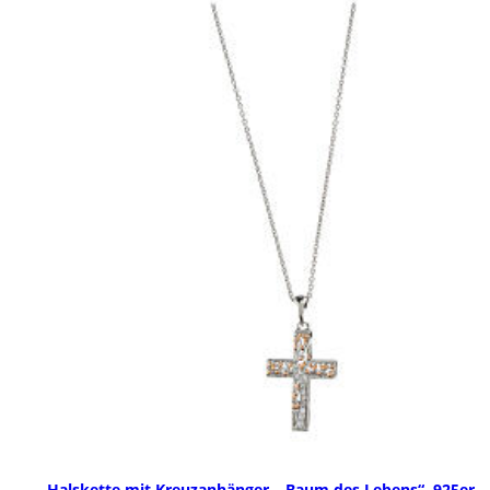
Halskette mit Kreuzanhänger, „Baum des Lebens“, 925er