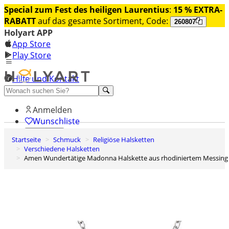
Special zum Fest des heiligen Laurentius
:
15 % EXTRA-
RABATT
auf das gesamte Sortiment, Code:
260807
Holyart APP
App Store
Play Store
Hilfe und Kontakt
Entdecken Sie Premium
Anmelden
Wunschliste
Startseite
Schmuck
Religiöse Halsketten
0
Verschiedene Halsketten
Warenkorb
Amen Wundertätige Madonna Halskette aus rhodiniertem Messing