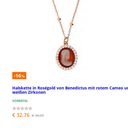
-16
%
Halskette in Roségold von Benedictus mit rotem Cameo u
weißen Zirkonen
VORRÄTIG
€ 32,76
€ 39,00