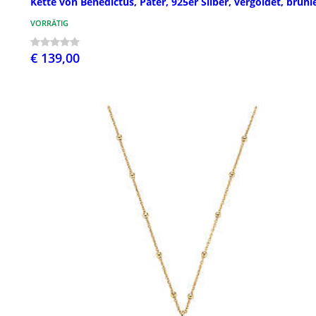
Kette von Benedictus, Pater, 925er Silber, vergoldet, brüni
VORRÄTIG
€ 139,00