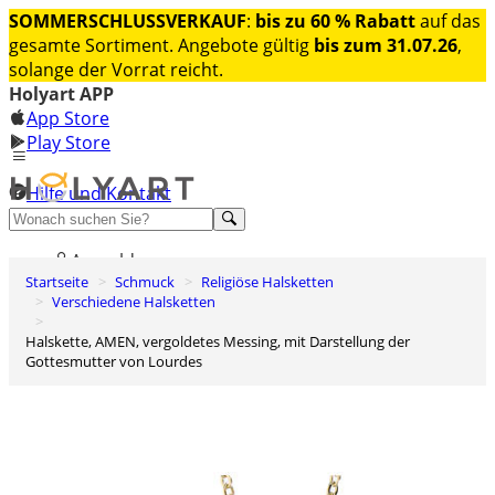
SOMMERSCHLUSSVERKAUF
:
bis zu 60 % Rabatt
auf das
gesamte Sortiment. Angebote gültig
bis zum 31.07.26
,
solange der Vorrat reicht.
Holyart APP
App Store
Play Store
Hilfe und Kontakt
Entdecken Sie Premium
Anmelden
Startseite
Schmuck
Religiöse Halsketten
Wunschliste
Verschiedene Halsketten
0
Halskette, AMEN, vergoldetes Messing, mit Darstellung der
Warenkorb
Gottesmutter von Lourdes