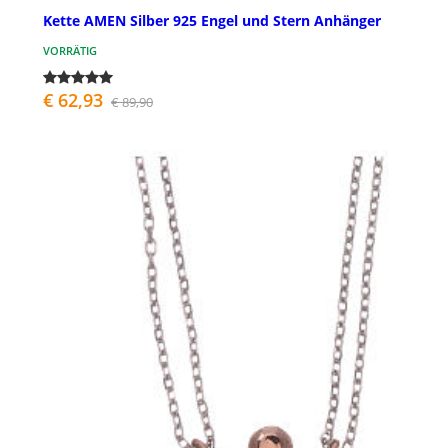
Kette AMEN Silber 925 Engel und Stern Anhänger
VORRÄTIG
€ 62,93
€ 89,90