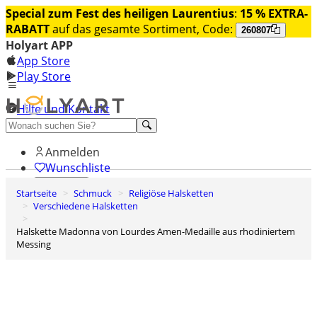
Special zum Fest des heiligen Laurentius
:
15 % EXTRA-
RABATT
auf das gesamte Sortiment, Code:
260807
Holyart APP
App Store
Play Store
Hilfe und Kontakt
Entdecken Sie Premium
Anmelden
Wunschliste
Startseite
Schmuck
Religiöse Halsketten
0
Verschiedene Halsketten
Warenkorb
Halskette Madonna von Lourdes Amen-Medaille aus rhodiniertem
Messing