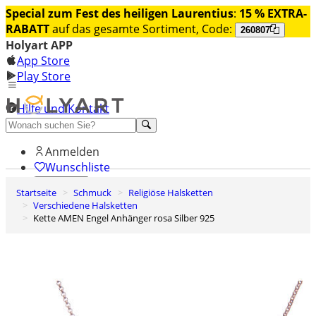
Special zum Fest des heiligen Laurentius
:
15 % EXTRA-
RABATT
auf das gesamte Sortiment, Code:
260807
Holyart APP
App Store
Play Store
Hilfe und Kontakt
Entdecken Sie Premium
Anmelden
Wunschliste
Startseite
Schmuck
Religiöse Halsketten
0
Verschiedene Halsketten
Warenkorb
Kette AMEN Engel Anhänger rosa Silber 925