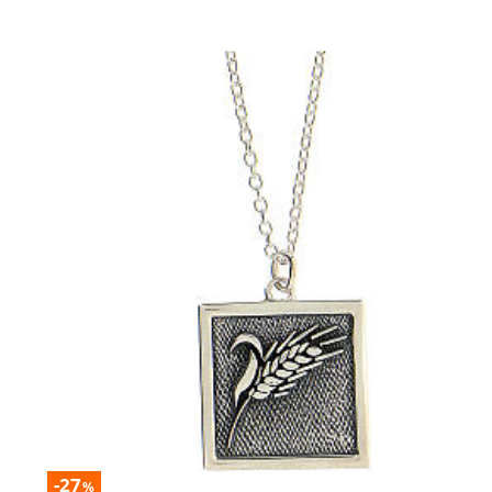
-27
%