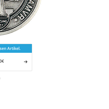
en Artikel.
0€
m