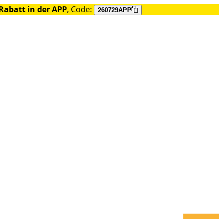
Rabatt in der APP
, Code:
260729APP