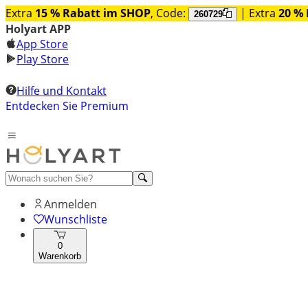
Extra
15 % Rabatt im SHOP
, Code:
| Extra
20 % 
260729
Holyart APP
App Store
Play Store
Hilfe und Kontakt
Entdecken Sie Premium
Anmelden
Wunschliste
0
Warenkorb