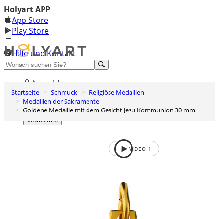
Holyart APP
App Store
Play Store
Hilfe und Kontakt
Entdecken Sie Premium
Anmelden
Startseite
Schmuck
Religiöse Medaillen
Wunschliste
Medaillen der Sakramente
Goldene Medaille mit dem Gesicht Jesu Kommunion 30 mm
0
Warenkorb
VIDEO
1