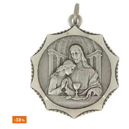
-38
%