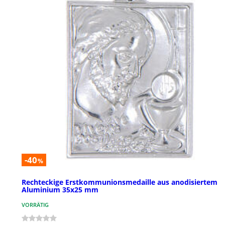
-40
%
Rechteckige Erstkommunionsmedaille aus anodisiertem
Aluminium 35x25 mm
VORRÄTIG