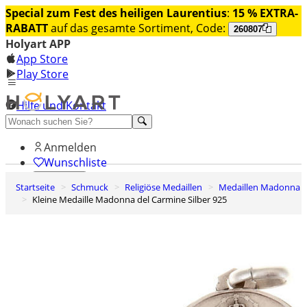
Special zum Fest des heiligen Laurentius
:
15 % EXTRA-
RABATT
auf das gesamte Sortiment, Code:
260807
Holyart APP
App Store
Play Store
Hilfe und Kontakt
Entdecken Sie Premium
Anmelden
Wunschliste
Startseite
Schmuck
Religiöse Medaillen
Medaillen Madonna
0
Kleine Medaille Madonna del Carmine Silber 925
Warenkorb