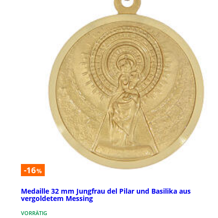
-16
%
Medaille 32 mm Jungfrau del Pilar und Basilika aus
vergoldetem Messing
VORRÄTIG