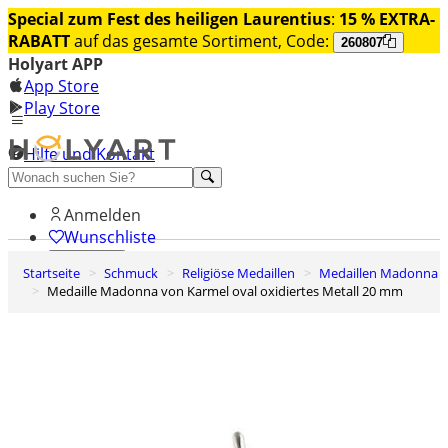
Special zum Fest des heiligen Laurentius
:
15 % EXTRA-
RABATT
auf das gesamte Sortiment, Code:
260807
Holyart APP
App Store
Play Store
Hilfe und Kontakt
Entdecken Sie Premium
Anmelden
Wunschliste
Startseite
Schmuck
Religiöse Medaillen
Medaillen Madonna
0
Medaille Madonna von Karmel oval oxidiertes Metall 20 mm
Warenkorb