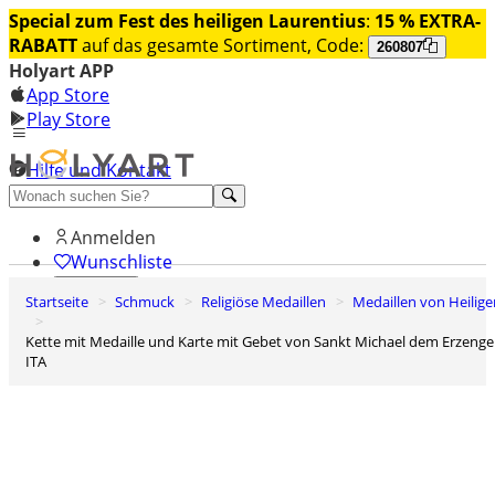
Special zum Fest des heiligen Laurentius
:
15 % EXTRA-
RABATT
auf das gesamte Sortiment, Code:
260807
Holyart APP
App Store
Play Store
Hilfe und Kontakt
Entdecken Sie Premium
Anmelden
Wunschliste
Startseite
Schmuck
Religiöse Medaillen
Medaillen von Heilig
0
Warenkorb
Kette mit Medaille und Karte mit Gebet von Sankt Michael dem Erzengel
ITA