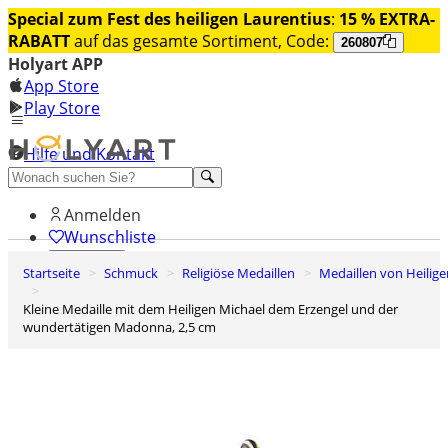
Special zum Fest des heiligen Laurentius
:
15 % EXTRA-
RABATT
auf das gesamte Sortiment, Code:
260807
Holyart APP
App Store
Play Store
Hilfe und Kontakt
Entdecken Sie Premium
Anmelden
Wunschliste
Startseite
Schmuck
Religiöse Medaillen
Medaillen von Heilig
0
Warenkorb
Kleine Medaille mit dem Heiligen Michael dem Erzengel und der
wundertätigen Madonna, 2,5 cm