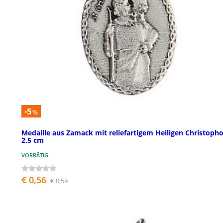
-5
%
Medaille aus Zamack mit reliefartigem Heiligen Christopho
2,5 cm
VORRÄTIG
€ 0,56
€ 0,59