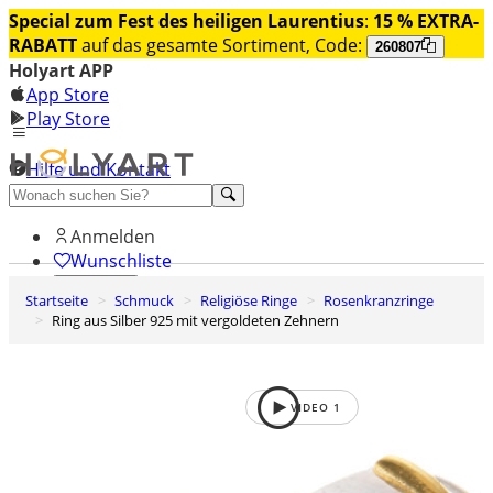
Special zum Fest des heiligen Laurentius
:
15 % EXTRA-
RABATT
auf das gesamte Sortiment, Code:
260807
Holyart APP
App Store
Play Store
Hilfe und Kontakt
Entdecken Sie Premium
Anmelden
Wunschliste
Startseite
Schmuck
Religiöse Ringe
Rosenkranzringe
0
Ring aus Silber 925 mit vergoldeten Zehnern
Warenkorb
VIDEO
1