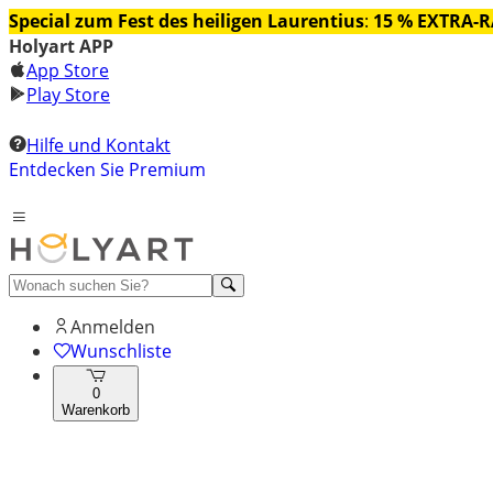
Special zum Fest des heiligen Laurentius
:
15 % EXTRA-
Holyart APP
App Store
Play Store
Hilfe und Kontakt
Entdecken Sie Premium
Anmelden
Wunschliste
0
Warenkorb