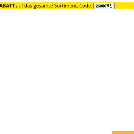
RABATT
auf das gesamte Sortiment, Code:
260807