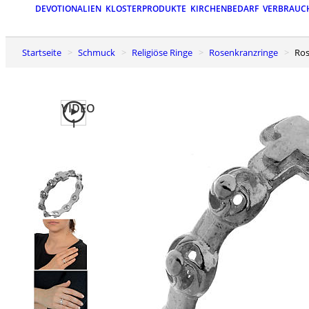
DEVOTIONALIEN
KLOSTERPRODUKTE
KIRCHENBEDARF
VERBRAUC
Startseite
Schmuck
Religiöse Ringe
Rosenkranzringe
Ro
VIDEO
1