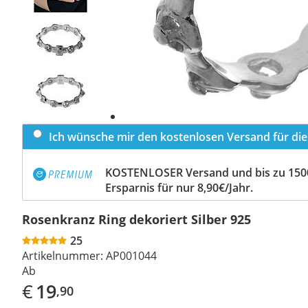
Previous
slide
Next
slide
Ich wünsche mir den kostenlosen Versand für dies
KOSTENLOSER Versand und bis zu 150
Ersparnis für nur 8,90€/Jahr.
Rosenkranz Ring dekoriert Silber 925
25
Artikelnummer:
AP001044
Ab
€
19
,90