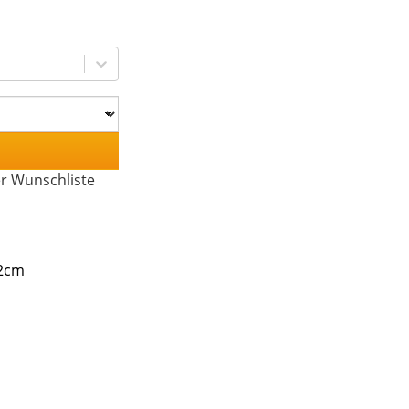
er Wunschliste
,2cm