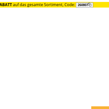
RABATT
auf das gesamte Sortiment, Code:
260807