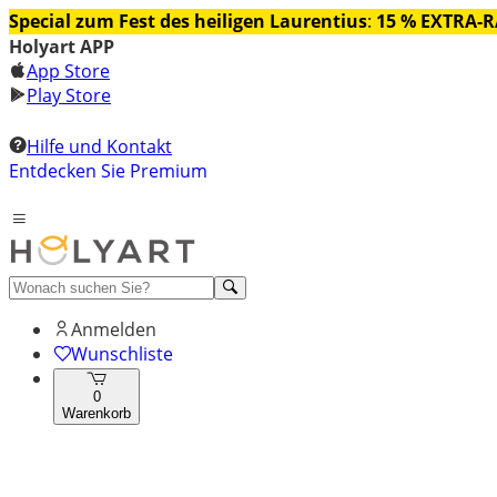
Special zum Fest des heiligen Laurentius
:
15 % EXTRA-
Holyart APP
App Store
Play Store
Hilfe und Kontakt
Entdecken Sie Premium
Anmelden
Wunschliste
0
Warenkorb