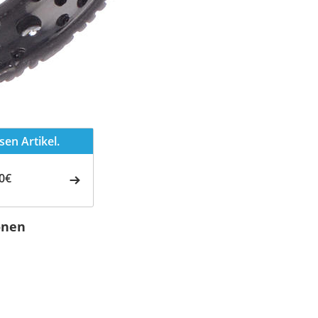
en Artikel.
0€
onen