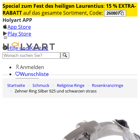
Special zum Fest des heiligen Laurentius
:
15 % EXTRA-
RABATT
auf das gesamte Sortiment, Code:
260807
Holyart APP
App Store
Play Store
Hilfe und Kontakt
Entdecken Sie Premium
Anmelden
Wunschliste
Startseite
Schmuck
Religiöse Ringe
Rosenkranzringe
0
Zehner Ring Silber 925 und schwarzen strass
Warenkorb