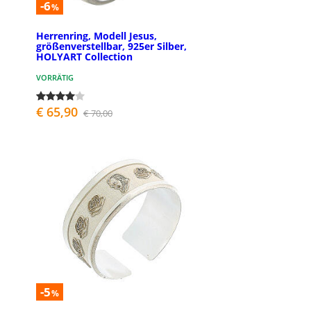
-6
%
Herrenring, Modell Jesus,
größenverstellbar, 925er Silber,
HOLYART Collection
VORRÄTIG
€ 65,90
€ 70,00
-5
%