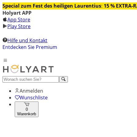
Special zum Fest des heiligen Laurentius
:
15 % EXTRA-
Holyart APP
App Store
Play Store
Hilfe und Kontakt
Entdecken Sie Premium
Anmelden
Wunschliste
0
Warenkorb