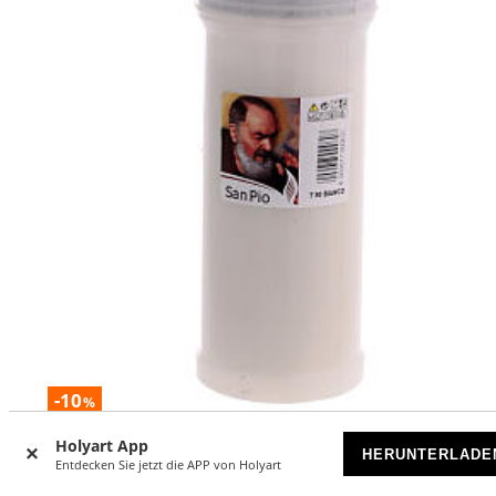
-10
%
Holyart App
Grablicht, Padre Pio Motiv sortiert, weißes Wachs, weißer
HERUNTERLADE
Kunststoffbecher, Ø 8 cm
Entdecken Sie jetzt die APP von Holyart