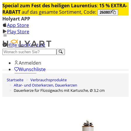
Special zum Fest des heiligen Laurentius
:
15 % EXTRA-
RABATT
auf das gesamte Sortiment, Code:
260807
Holyart APP
App Store
Play Store
Hilfe und Kontakt
Entdecken Sie Premium
Anmelden
Wunschliste
Startseite
Verbrauchsprodukte
0
Altar- und Osterkerzen, Dauerkerzen
Warenkorb
Dauerkerze für Flüssigwachs mit Kartusche, Ø 3,2 cm