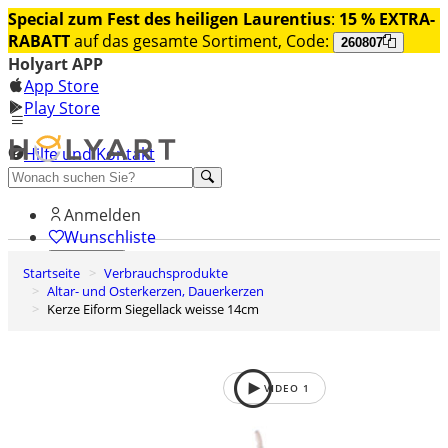
Special zum Fest des heiligen Laurentius
:
15 % EXTRA-
RABATT
auf das gesamte Sortiment, Code:
260807
Holyart APP
App Store
Play Store
Hilfe und Kontakt
Entdecken Sie Premium
Anmelden
Wunschliste
Startseite
Verbrauchsprodukte
0
Altar- und Osterkerzen, Dauerkerzen
Warenkorb
Kerze Eiform Siegellack weisse 14cm
VIDEO
1