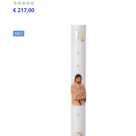
€ 217,00
NEU