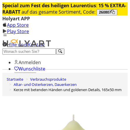
Special zum Fest des heiligen Laurentius
:
15 % EXTRA-
RABATT
auf das gesamte Sortiment, Code:
260807
Holyart APP
App Store
Play Store
Hilfe und Kontakt
Entdecken Sie Premium
Anmelden
Wunschliste
Startseite
Verbrauchsprodukte
0
Altar- und Osterkerzen, Dauerkerzen
Warenkorb
Kerze mit betenden Händen und goldenen Details, 165x50 mm