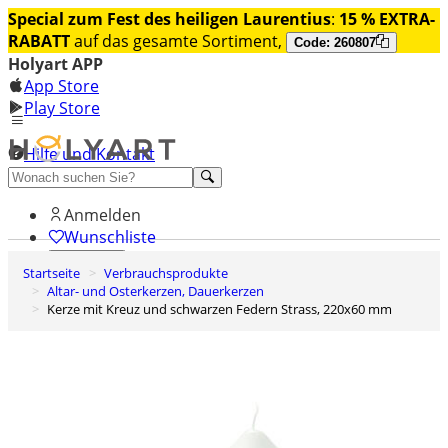
Special zum Fest des heiligen Laurentius
:
15 % EXTRA-
RABATT
auf das gesamte Sortiment,
Code: 260807
Holyart APP
App Store
Play Store
Hilfe und Kontakt
Entdecken Sie Premium
Anmelden
Wunschliste
Startseite
Verbrauchsprodukte
0
Altar- und Osterkerzen, Dauerkerzen
Warenkorb
Kerze mit Kreuz und schwarzen Federn Strass, 220x60 mm