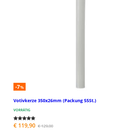
-7
%
Votivkerze 350x26mm (Packung 55St.)
VORRÄTIG
€ 119,90
€ 129,00