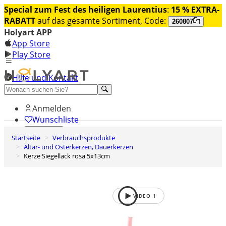
Special zum Fest des heiligen Laurentius
:
15 % EXTRA-
RABATT
auf das gesamte Sortiment, Code:
260807
Holyart APP
App Store
Play Store
Hilfe und Kontakt
Entdecken Sie Premium
Anmelden
Wunschliste
Startseite
Verbrauchsprodukte
0
Altar- und Osterkerzen, Dauerkerzen
Warenkorb
Kerze Siegellack rosa 5x13cm
VIDEO
1