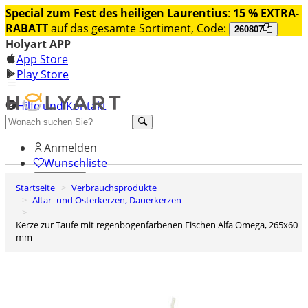
Special zum Fest des heiligen Laurentius
:
15 % EXTRA-
RABATT
auf das gesamte Sortiment, Code:
260807
Holyart APP
App Store
Play Store
Hilfe und Kontakt
Entdecken Sie Premium
Anmelden
Wunschliste
Startseite
Verbrauchsprodukte
0
Altar- und Osterkerzen, Dauerkerzen
Warenkorb
Kerze zur Taufe mit regenbogenfarbenen Fischen Alfa Omega, 265x60
mm