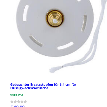
Gebauchter Ersatzstopfen für 6.4 cm für
Flüssigwachskartusche
VORRÄTIG