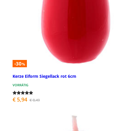
-30
%
Kerze Eiform Siegellack rot 6cm
VORRÄTIG
€ 5,94
€ 8,49