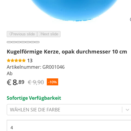
Previous slide
Next slide
Kugelförmige Kerze, opak durchmesser 10 cm
13
Artikelnummer:
GR001046
Ab
€
8
€ 9,90
,89
-10%
Sofortige Verfügbarkeit
WÄHLEN SIE DIE FARBE