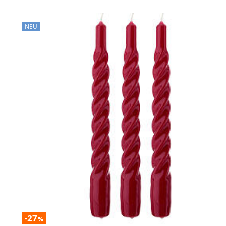
NEU
-27
%