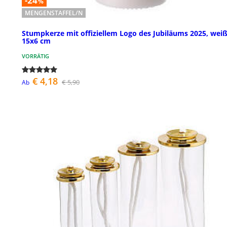
-24
%
MENGENSTAFFEL/N
Stumpkerze mit offiziellem Logo des Jubiläums 2025, weiß
15x6 cm
VORRÄTIG
€ 4,18
€ 5,90
Ab