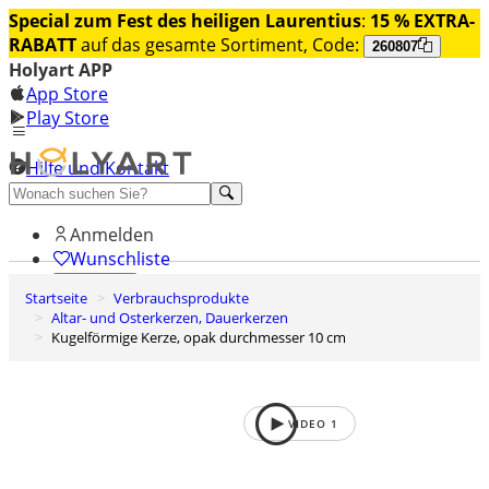
Special zum Fest des heiligen Laurentius
:
15 % EXTRA-
RABATT
auf das gesamte Sortiment, Code:
260807
Holyart APP
App Store
Play Store
Hilfe und Kontakt
Entdecken Sie Premium
Anmelden
Wunschliste
Startseite
Verbrauchsprodukte
0
Altar- und Osterkerzen, Dauerkerzen
Warenkorb
Kugelförmige Kerze, opak durchmesser 10 cm
VIDEO
1