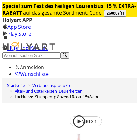
Special zum Fest des heiligen Laurentius
:
15 % EXTRA-
RABATT
auf das gesamte Sortiment, Code:
260807
Holyart APP
App Store
Play Store
Hilfe und Kontakt
Entdecken Sie Premium
Anmelden
Wunschliste
Startseite
Verbrauchsprodukte
0
Altar- und Osterkerzen, Dauerkerzen
Warenkorb
Lackkerze, Stumpen, glänzend Rosa, 15x8 cm
VIDEO
1