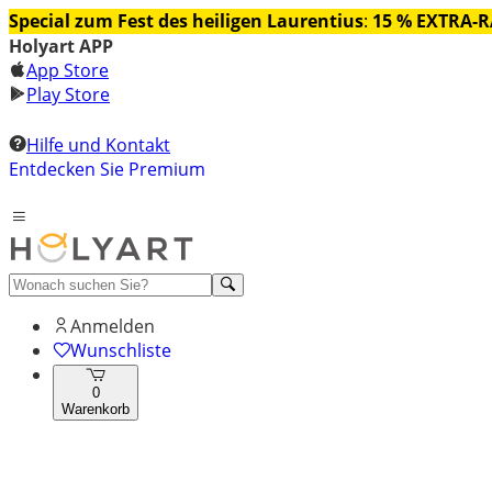
Special zum Fest des heiligen Laurentius
:
15 % EXTRA-
Holyart APP
App Store
Play Store
Hilfe und Kontakt
Entdecken Sie Premium
Anmelden
Wunschliste
0
Warenkorb