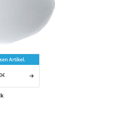
en Artikel.
0€
ck