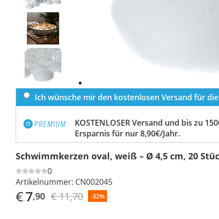
Previous
slide
Next
slide
Ich wünsche mir den kostenlosen Versand für dies
KOSTENLOSER Versand und bis zu 150
Ersparnis für nur 8,90€/Jahr.
Schwimmkerzen oval, weiß – Ø 4,5 cm, 20 Stü
0
Artikelnummer:
CN002045
€
7
€ 11,70
,90
-32%