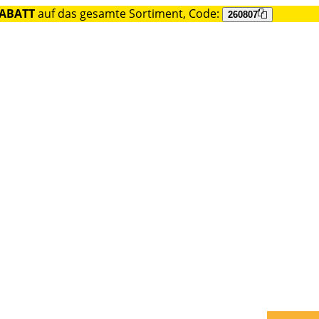
RABATT
auf das gesamte Sortiment, Code:
260807