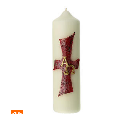
-10
%