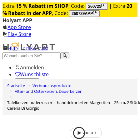
Extra
15 % Rabatt im SHOP
, Code:
| Extra
20
260729
% Rabatt in der APP
, Code:
260729APP
Holyart APP
App Store
Play Store
Hilfe und Kontakt
Entdecken Sie Premium
Anmelden
Wunschliste
Startseite
Verbrauchsprodukte
0
Altar- und Osterkerzen, Dauerkerzen
Warenkorb
Tafelkerzen puderrosa mit handdekorierten Margeriten – 25 cm, 2 Stück,
Cereria Di Giorgio
VIDEO
1