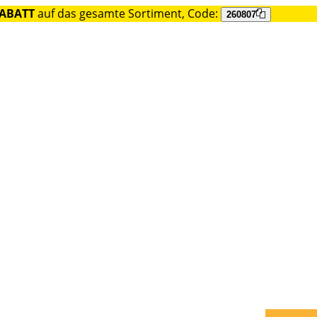
RABATT
auf das gesamte Sortiment, Code:
260807