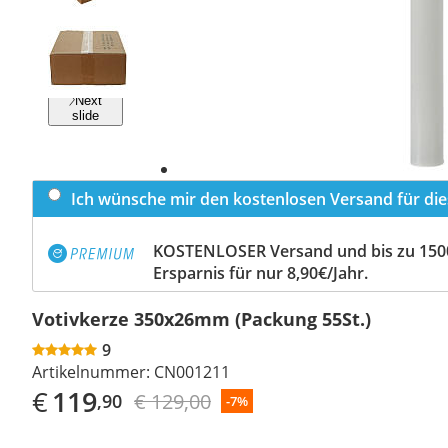
Previous
slide
Next
slide
Ich wünsche mir den kostenlosen Versand für dies
KOSTENLOSER Versand und bis zu 150
Ersparnis für nur 8,90€/Jahr.
Votivkerze 350x26mm (Packung 55St.)
9
Artikelnummer:
CN001211
€
119
€ 129,00
,90
-7%