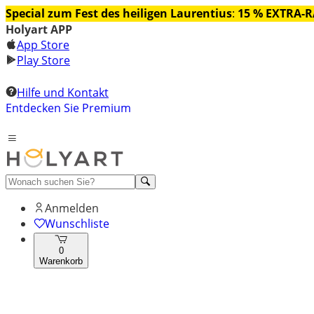
Special zum Fest des heiligen Laurentius
:
15 % EXTRA-
Holyart APP
App Store
Play Store
Hilfe und Kontakt
Entdecken Sie Premium
Anmelden
Wunschliste
0
Warenkorb