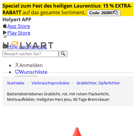
Special zum Fest des heiligen Laurentius
:
15 % EXTRA-
RABATT
auf das gesamte Sortiment,
Code: 260807
Holyart APP
App Store
Play Store
Hilfe und Kontakt
Entdecken Sie Premium
Anmelden
Wunschliste
Startseite
Verbrauchsprodukte
Grablichter, Opferlichter
0
Warenkorb
batteriebetriebenes Grablicht, rot, mit rotem Flackerlicht,
Motivaufkleber, Heiligstes Herz Jesu, 60 Tage Brenndauer