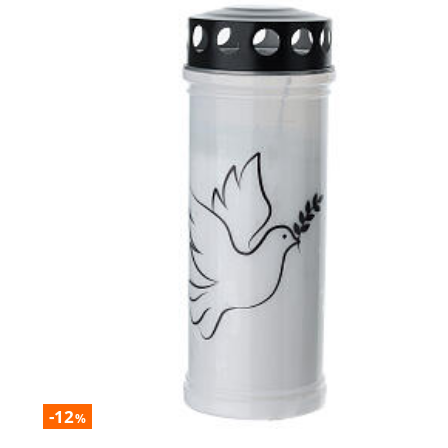
-12
%