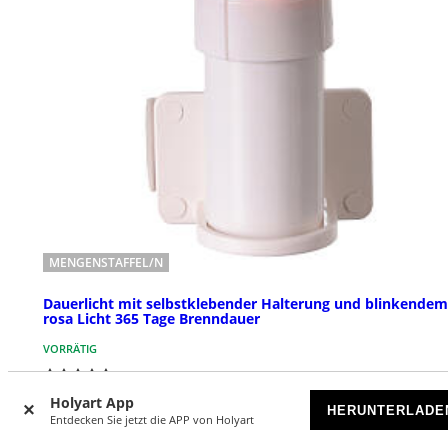
MENGENSTAFFEL/N
Dauerlicht mit selbstklebender Halterung und blinkendem
rosa Licht 365 Tage Brenndauer
VORRÄTIG
€ 15,70
Ab
Holyart App
HERUNTERLADE
Entdecken Sie jetzt die APP von Holyart