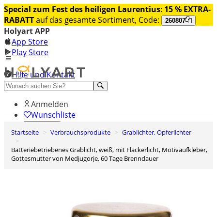
Special zum Fest des heiligen Laurentius
:
15 % EXTRA-
RABATT
auf das gesamte Sortiment, Code:
260807
Holyart APP
App Store
Play Store
Hilfe und Kontakt
Entdecken Sie Premium
Anmelden
Wunschliste
Startseite
Verbrauchsprodukte
Grablichter, Opferlichter
0
Warenkorb
batteriebetriebenes Grablicht, weiß, mit Flackerlicht, Motivaufkleber,
Gottesmutter von Medjugorje, 60 Tage Brenndauer