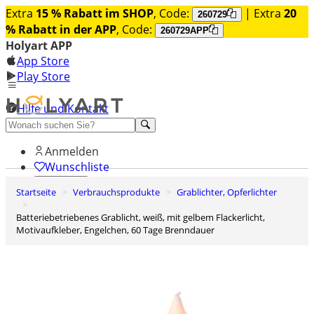
Extra
15 % Rabatt im SHOP
, Code:
| Extra
20
260729
% Rabatt in der APP
, Code:
260729APP
Holyart APP
App Store
Play Store
Hilfe und Kontakt
Entdecken Sie Premium
Anmelden
Wunschliste
Startseite
Verbrauchsprodukte
Grablichter, Opferlichter
0
Warenkorb
batteriebetriebenes Grablicht, weiß, mit gelbem Flackerlicht,
Motivaufkleber, Engelchen, 60 Tage Brenndauer