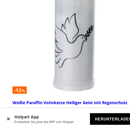
-12
%
Weiße Paraffin Votivkerze Heiliger Geist mit Regenschutz
VORRÄTIG
Holyart App
HERUNTERLADE
Entdecken Sie jetzt die APP von Holyart
€ 3,79
€ 4,29