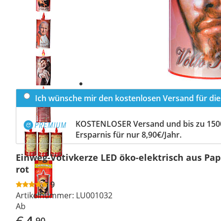
Previous
slide
Next
slide
Ich wünsche mir den kostenlosen Versand für dies
KOSTENLOSER Versand und bis zu 150
Ersparnis für nur 8,90€/Jahr.
Einweg-Votivkerze LED öko-elektrisch aus Pap
rot
9
Artikelnummer:
LU001032
Ab
€
4
,90