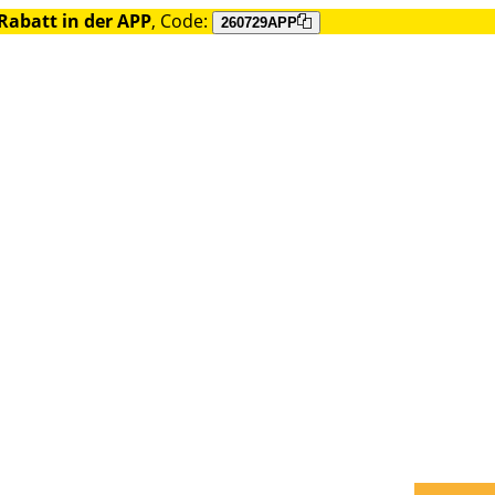
Rabatt in der APP
, Code:
260729APP