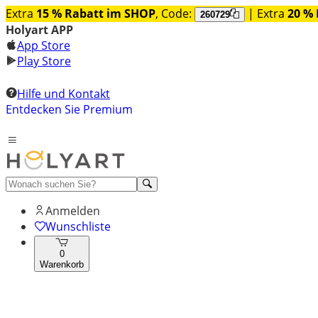
Extra
15 % Rabatt im SHOP
, Code:
| Extra
20 % 
260729
Holyart APP
App Store
Play Store
Hilfe und Kontakt
Entdecken Sie Premium
Anmelden
Wunschliste
0
Warenkorb