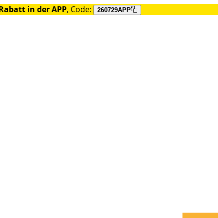
Rabatt in der APP
, Code:
260729APP