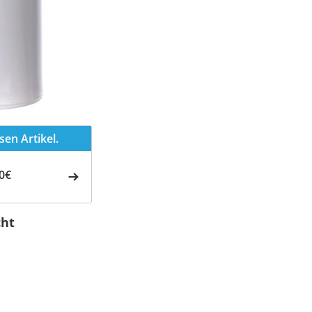
en Artikel.
0€
cht