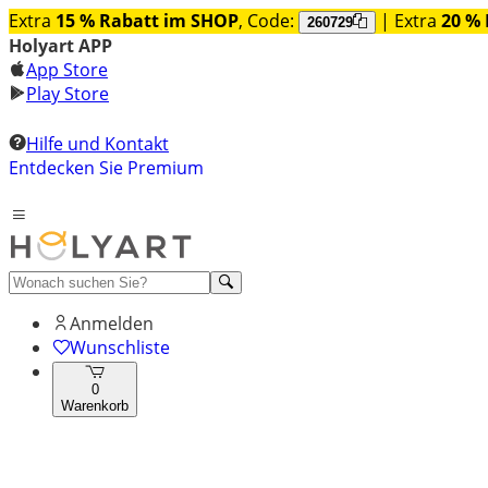
Extra
15 % Rabatt im SHOP
, Code:
| Extra
20 % 
260729
Holyart APP
App Store
Play Store
Hilfe und Kontakt
Entdecken Sie Premium
Anmelden
Wunschliste
0
Warenkorb